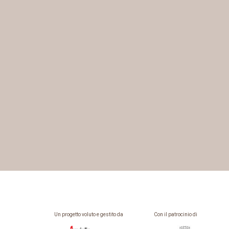
Un progetto voluto e gestito da
Con il patrocinio di