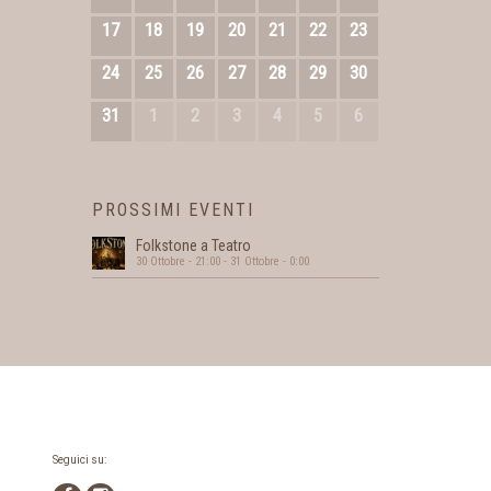
17
18
19
20
21
22
23
24
25
26
27
28
29
30
31
1
2
3
4
5
6
PROSSIMI EVENTI
Folkstone a Teatro
30 Ottobre - 21:00
-
31 Ottobre - 0:00
Seguici su: