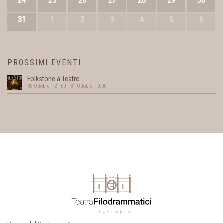
24
25
26
27
28
29
30
31
1
2
3
4
5
6
PROSSIMI EVENTI
Folkstone a Teatro
30 Ottobre - 21:00
-
31 Ottobre - 0:00