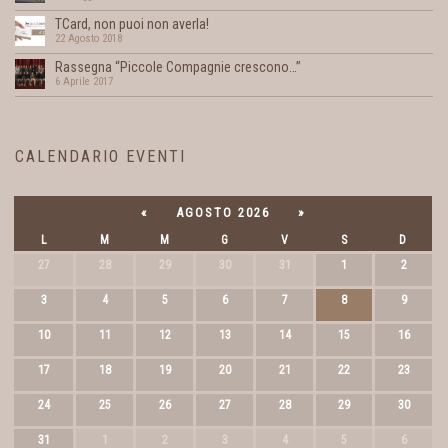
TCard, non puoi non averla!
22 Agosto 2018
Rassegna “Piccole Compagnie crescono…”
6 Aprile 2017
CALENDARIO EVENTI
«
AGOSTO 2026
»
L
M
M
G
V
S
D
27
28
29
30
31
1
2
3
4
5
6
7
8
9
10
11
12
13
14
15
16
17
18
19
20
21
22
23
24
25
26
27
28
29
30
31
1
2
3
4
5
6